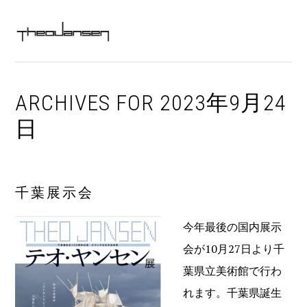
Skip
Skip
Skip
Skip
MAIN
to
to
to
to
MENU
NAVIGATION
primary
content
primary
footer
navigation
sidebar
ARCHIVES FOR 2023年9月24
日
千葉展示会
今年最後の国内展示
会が10月27日より千
葉県立美術館で行わ
れます。千葉県誕生