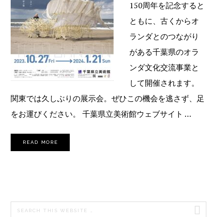
150周年を記念すると
ともに、古くからオ
ランダとのつながり
がある千葉県のオラ
ンダ文化交流事業と
して開催されます。
関東では久しぶりの展示会。ぜひこの機会を逃さず、足
をお運びください。 千葉県立美術館ウェブサイト …
READ MORE
PRIMARY
Search