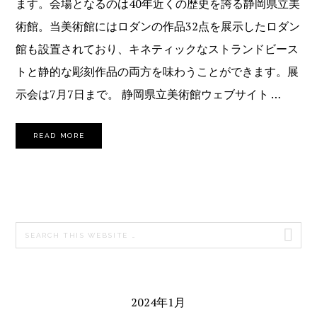
ます。会場となるのは40年近くの歴史を誇る静岡県立美
術館。当美術館にはロダンの作品32点を展示したロダン
館も設置されており、キネティックなストランドビース
トと静的な彫刻作品の両方を味わうことができます。展
示会は7月7日まで。 静岡県立美術館ウェブサイト …
READ MORE
PRIMARY
Search
SIDEBAR
this
website
2024年1月