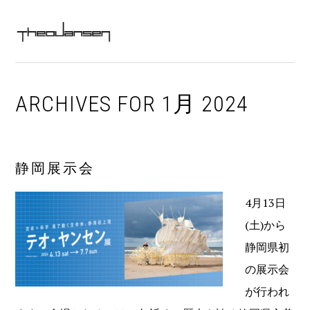
Skip
Skip
Skip
Skip
MAIN
to
to
to
to
MENU
NAVIGATION
primary
content
primary
footer
navigation
sidebar
ARCHIVES FOR 1月 2024
静岡展示会
4月13日
(土)から
静岡県初
の展示会
が行われ