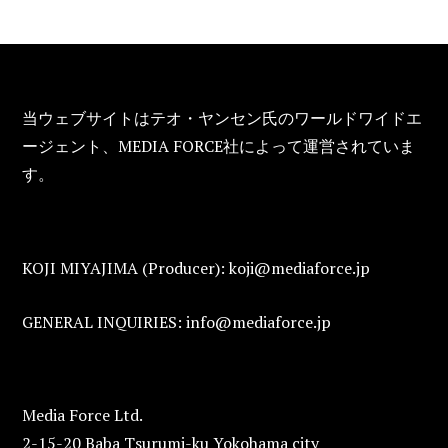
FOOTER
当ウェブサイトはテオ・ヤンセン氏のワールドワイドエ
ージェント、MEDIA FORCE社によって運営されていま
す。
KOJI MIYAJIMA (Producer): koji@mediaforce.jp
GENERAL INQUIRIES: info@mediaforce.jp
Media Force Ltd.
2-15-20 Baba Tsurumi-ku Yokohama city