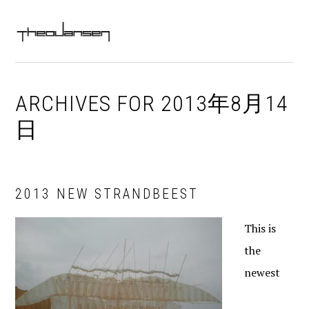
Skip
Skip
Skip
Skip
MAIN
to
to
to
to
MENU
NAVIGATION
primary
content
primary
footer
navigation
sidebar
ARCHIVES FOR 2013年8月14
日
2013 NEW STRANDBEEST
This is
the
newest