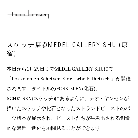
Skip
Skip
Skip
Skip
MAIN
to
to
to
to
MENU
NAVIGATION
primary
content
primary
footer
navigation
sidebar
スケッチ展@MEDEL GALLERY SHU (原
宿)
本日から1月29日までMEDEL GALLERY SHUにて
「Fossielen en Schetsen Kinetische Esthetisch 」が開催
されます。タイトルのFOSSIELEN(化石)、
SCHETSEN(スケッチ)にあるように、テオ・ヤンセンが
描いたスケッチや化石となったストランドビーストのパ
ーツ標本が展示され、ビーストたちが生み出される創造
的な過程・進化を垣間見ることができます。