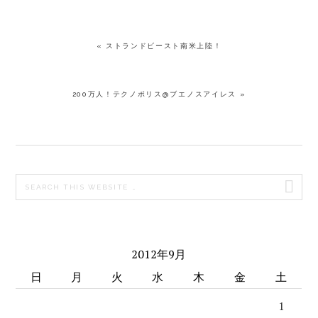
« ストランドビースト南米上陸！
200万人！テクノポリス@ブエノスアイレス »
PRIMARY
Search
SIDEBAR
this
website
2012年9月
日
月
火
水
木
金
土
1