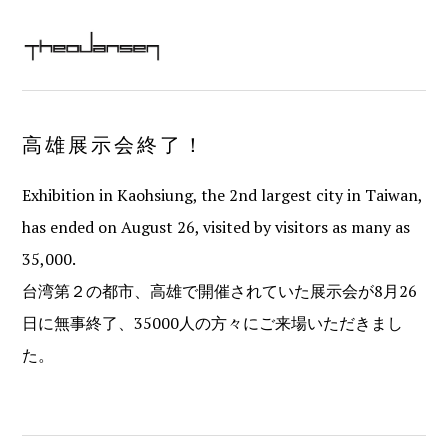
Skip
Skip
Skip
Skip
MAIN
to
to
to
to
MENU
NAVIGATION
primary
content
primary
footer
navigation
sidebar
高雄展示会終了！
Exhibition in Kaohsiung, the 2nd largest city in Taiwan,
has ended on August 26, visited by visitors as many as
35,000.
台湾第２の都市、高雄で開催されていた展示会が8月26
日に無事終了、35000人の方々にご来場いただきまし
た。